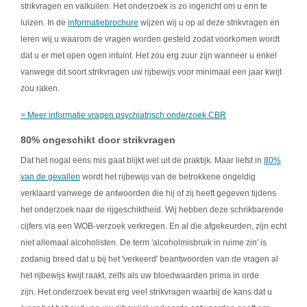
strikvragen en valkuilen. Het onderzoek is zo ingericht om u erin te
luizen. In de
informatiebrochure
wijzen wij u op al deze strikvragen en
leren wij u waarom de vragen worden gesteld zodat voorkomen wordt
dat u er met open ogen intuint. Het zou erg zuur zijn wanneer u enkel
vanwege dit soort strikvragen uw rijbewijs voor minimaal een jaar kwijt
zou raken.
> Meer informatie vragen psychiatrisch onderzoek CBR
80% ongeschikt door strikvragen
Dat het nogal eens mis gaat blijkt wel uit de praktijk. Maar liefst in
80%
van de gevallen
wordt het rijbewijs van de betrokkene ongeldig
verklaard vanwege de antwoorden die hij of zij heeft gegeven tijdens
het onderzoek naar de rijgeschiktheid. Wij hebben deze schrikbarende
cijfers via een WOB-verzoek verkregen. En al die afgekeurden, zijn echt
niet allemaal alcoholisten. De term 'alcoholmisbruik in ruime zin' is
zodanig breed dat u bij het 'verkeerd' beantwoorden van de vragen al
het rijbewijs kwijt raakt, zelfs als uw bloedwaarden prima in orde
zijn. Het onderzoek bevat erg veel strikvragen waarbij de kans dat u