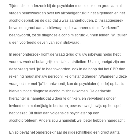
Tijdens het onderzoek bij de psychiater moet u ook een groot aantal
vragen beantwoorden over uw alcoholgebruik in het algemeen en het
alcoholgebruik op de dag dat u was aangehouden. Dit vraaggesprek
bevat een groot aantal strikvragen, die wanneer u deze "verkeerd"
beantwoordt, tot de diagnose alcoholmisbruik kunnen leiden. Wij zullen
u een voorbeeld geven van zo'n strikvraag.
In ieder onderzoek komt de vraag terug of u uw rijbewijs nodig hebt
voor uw werk of belangrijke sociale activiteiten. U zult geneigd zijn om
deze vraag met "ja" te beantwoorden, ook in de hoop dat het CBR dan
rekening houdt met uw persoonlijke omstandigheden. Wanneer u deze
vraag echter met "ja" beantwoordt, kan de psychiater (mede) op basis
hiervan tot de diagnose alcoholmisbruik komen. De gedachte
hierachter is namelijk dat u door te drinken, en vervolgens onder
invloed een motorrijtuig te besturen, bewust uw rijbewijs op het spel
hebt gezet. Dit duidt dan volgens de psychiater op een
alcoholprobleem. Anders zou u namelijk wel beter hebben nagedacht.
En zo bevat het onderzoek naar de rijgeschiktheid een groot aantal