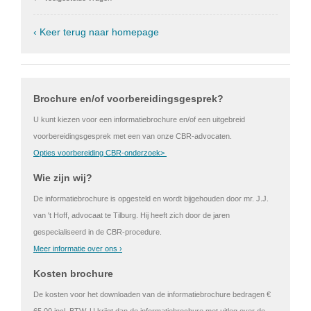
‹ Keer terug naar homepage
Brochure en/of voorbereidingsgesprek?
U kunt kiezen voor een informatiebrochure en/of een uitgebreid
voorbereidingsgesprek met een van onze CBR-advocaten.
Opties voorbereiding CBR-onderzoek>
Wie zijn wij?
De informatiebrochure is opgesteld en wordt bijgehouden door mr. J.J.
van 't Hoff, advocaat te Tilburg. Hij heeft zich door de jaren
gespecialiseerd in de CBR-procedure.
Meer informatie over ons ›
Kosten brochure
De kosten voor het downloaden van de informatiebrochure bedragen €
65,00 incl. BTW. U krijgt dan de informatiebrochure met uitleg over de