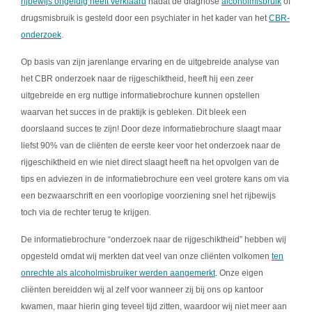
rijbewijs ongeldig heeft verklaard
nadat de diagnose
alcoholmisbruik
of
drugsmisbruik is gesteld door een psychiater in het kader van het
CBR-
onderzoek
.
Op basis van zijn jarenlange ervaring en de uitgebreide analyse van
het CBR onderzoek naar de rijgeschiktheid, heeft hij een zeer
uitgebreide en erg nuttige informatiebrochure kunnen opstellen
waarvan het succes in de praktijk is gebleken. Dit bleek een
doorslaand succes te zijn! Door deze informatiebrochure slaagt maar
liefst 90% van de cliënten de eerste keer voor het onderzoek naar de
rijgeschiktheid en wie niet direct slaagt heeft na het opvolgen van de
tips en adviezen in de informatiebrochure een veel grotere kans om via
een bezwaarschrift en een voorlopige voorziening snel het rijbewijs
toch via de rechter terug te krijgen.
De informatiebrochure “onderzoek naar de rijgeschiktheid” hebben wij
opgesteld omdat wij merkten dat veel van onze cliënten volkomen
ten
onrechte als alcoholmisbruiker werden aangemerkt
. Onze eigen
cliënten bereidden wij al zelf voor wanneer zij bij ons op kantoor
kwamen, maar hierin ging teveel tijd zitten, waardoor wij niet meer aan